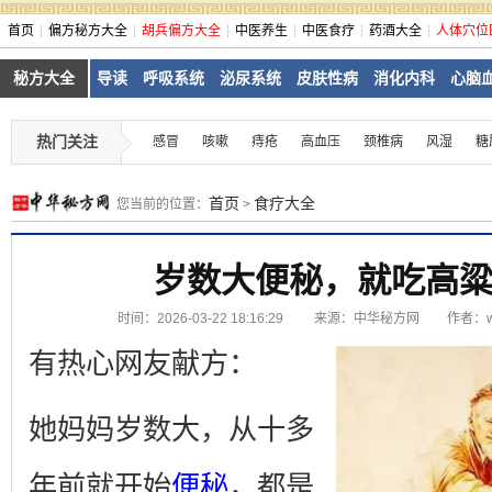
首页
偏方秘方大全
胡兵偏方大全
中医养生
中医食疗
药酒大全
人体穴位
秘方大全
导读
呼吸系统
泌尿系统
皮肤性病
消化内科
心脑
热门关注
感冒
咳嗽
痔疮
高血压
颈椎病
风湿
糖
首页
食疗大全
您当前的位置：
>
岁数大便秘，就吃高
时间：2026-03-22 18:16:29
来源：
中华秘方网
作者：ww
有热心网友献方：
她妈妈岁数大，从十多
年前就开始
便秘
，都是