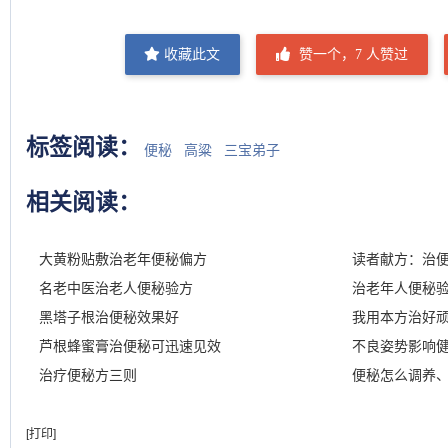
收藏此文
赞一个，
7
人赞过
标签阅读：
便秘
高粱
三宝弟子
相关阅读：
大黄粉贴敷治老年便秘偏方
读者献方：治
名老中医治老人便秘验方
治老年人便秘
黑塔子根治便秘效果好
我用本方治好
芦根蜂蜜膏治便秘可迅速见效
不良姿势影响
治疗便秘方三则
便秘怎么调养
[打印]