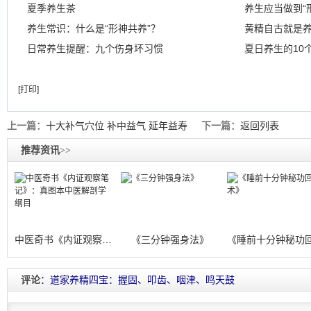
夏季养生茶
养生应当做到“
养生常识：什么是“形神共养”？
日常养生提醒：九个伤身坏习惯
夏日养生的10
[打印]
上一篇：
十大补气穴位 补中益气 延年益寿
下一篇：
返回列表
推荐资讯
>>
中医奇书《内证观察笔记》：真图本中医解
《三分钟强身法》
评论
：道家养精四宝：握固、叩齿、咽津、鸣天鼓