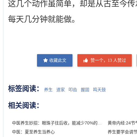
这几个动作虽简单，却是从古至今传
每天几分钟就能做。
收藏此文
赞一个，
13
人赞过
标签阅读：
养生
道家
叩齿
握固
鸣天鼓
相关阅读：
中医养生妙招：眼珠子往后收，能减少70%的精力损耗
黄帝内经:24
中医：夏至养生当养心
养生要学会调