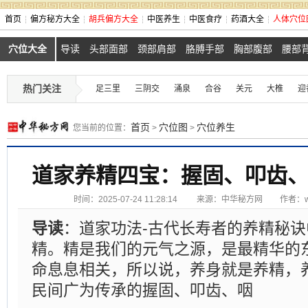
首页
偏方秘方大全
胡兵偏方大全
中医养生
中医食疗
药酒大全
人体穴位
穴位大全
导读
头部面部
颈部肩部
胳膊手部
胸部腹部
腰部
热门关注
足三里
三阴交
涌泉
合谷
关元
大椎
迎
首页
穴位图
穴位养生
您当前的位置：
>
>
道家养精四宝：握固、叩齿
时间：2025-07-24 11:28:14
来源：
中华秘方网
作者：ww
导读
：道家功法-古代长寿者的养精秘
精。精是我们的元气之源，是最精华的
命息息相关，所以说，养身就是养精，
民间广为传承的握固、叩齿、咽