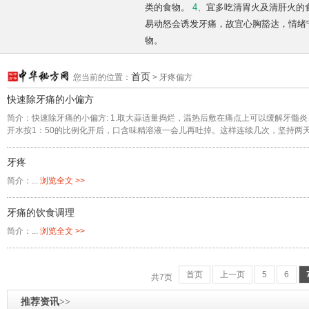
类的食物。
4、
宜多吃清胃火及清肝火的
易动怒会诱发牙痛，故宜心胸豁达，情绪
物。
首页
您当前的位置：
> 牙疼偏方
快速除牙痛的小偏方
简介：快速除牙痛的小偏方: 1.取大蒜适量捣烂，温热后敷在痛点上可以缓解牙髓炎
开水按1：50的比例化开后，口含味精溶液一会儿再吐掉。这样连续几次，坚持两天后
牙疼
简介：...
浏览全文 >>
牙痛的饮食调理
简介：...
浏览全文 >>
首页
上一页
5
6
共7页
推荐资讯
>>