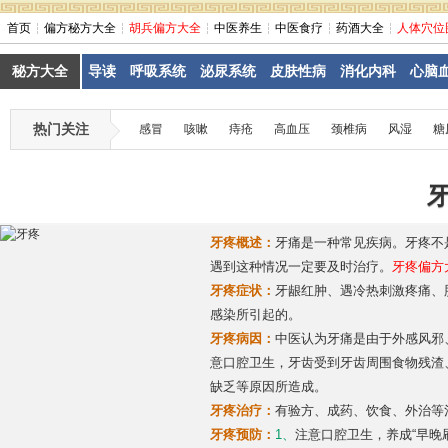
首页
偏方秘方大全
胡兵偏方大全
中医养生
中医食疗
药酒大全
人体穴位
秘方大全
导读
呼吸系统
泌尿系统
皮肤性病
消化内科
心脑
热门关注
感冒
咳嗽
痔疮
高血压
颈椎病
风湿
糖
牙疼概述：
牙痛是一种常见疾病。牙疼不
遇到这种情况一定要及时治疗。
牙疼偏方
牙疼症状：
牙龈红肿、遇冷热刺激疼痛、
感染所引起的。
牙疼病因：
中医认为牙痛是由于外感风邪
意口腔卫生，牙齿受到牙齿周围食物残渣
缺乏等原因所造成。
牙疼治疗：
有验方、成药、饮食、外治等
牙疼预防：
1、
注意口腔卫生，养成“早晚