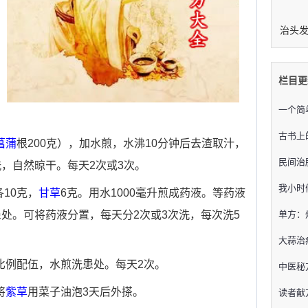
栏目更
一个简
古书上
菖蒲
根200克），加水煎，水沸10分钟后去渣取汁，
民间治
，自然晾干。每天2次或3次。
我小时
各10克，
甘草
6克。用水1000毫升煎成药液。等药液
处。可将药液分置，每天分2次或3次洗，每次洗5
单方：
大蒜治
的比例配伍，水煎洗患处。每天2次。
​中医
将
紫草
用菜子油泡3天后外搽。
读者献