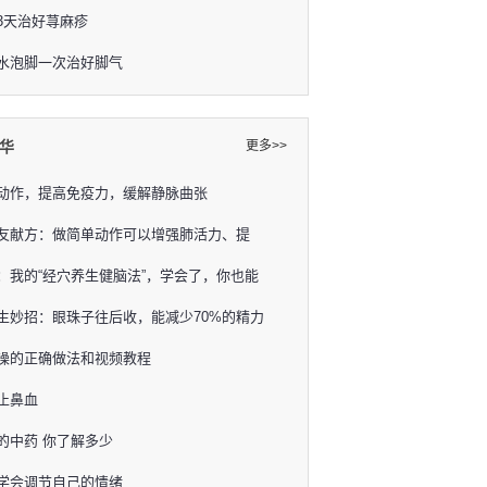
3天治好荨麻疹
水泡脚一次治好脚气
华
更多>>
动作，提高免疫力，缓解静脉曲张
友献方：做简单动作可以增强肺活力、提
：我的“经穴养生健脑法”，学会了，你也能
生妙招：眼珠子往后收，能减少70%的精力
操的正确做法和视频教程
止鼻血
的中药 你了解多少
学会调节自己的情绪