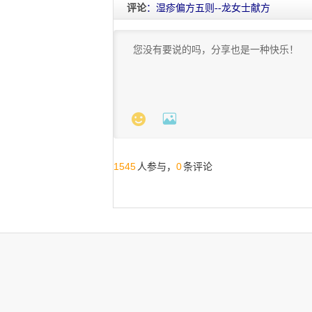
评论
：湿疹偏方五则--龙女士献方


1545
0
人参与，
条评论