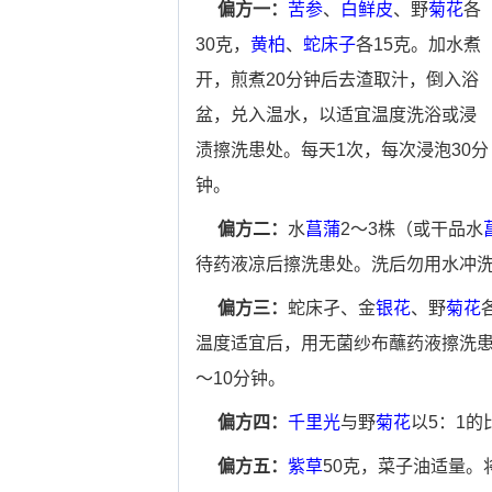
偏方一：
苦参
、
白鲜皮
、野
菊花
各
30克，
黄柏
、
蛇床子
各15克。加水煮
开，煎煮20分钟后去渣取汁，倒入浴
盆，兑入温水，以适宜温度洗浴或浸
渍擦洗患处。每天1次，每次浸泡30分
钟。
偏方二：
水
菖蒲
2～3株（或干品水
待药液凉后擦洗患处。洗后勿用水冲洗
偏方三：
蛇床孑、金
银花
、野
菊花
温度适宜后，用无菌纱布蘸药液擦洗患
～10分钟。
偏方四：
千里光
与野
菊花
以5：1
偏方五：
紫草
50克，菜子油适量。