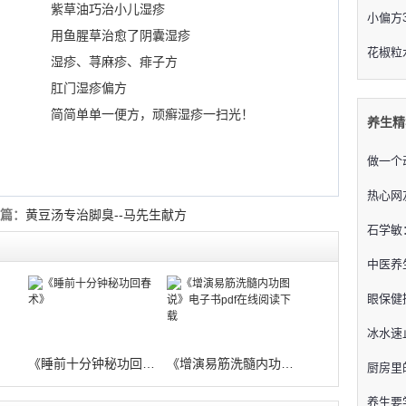
紫草油巧治小儿湿疹
小偏方
用鱼腥草治愈了阴囊湿疹
花椒粒
湿疹、荨麻疹、痱子方
肛门湿疹偏方
简简单单一便方，顽癣湿疹一扫光！
养生精
做一个
热心网
篇：
黄豆汤专治脚臭--马先生献方
石学敏
中医养
眼保健
冰水速
》
《睡前十分钟秘功回春术》
《增演易筋洗髓内功图说》电子书pdf在
厨房里
养生要