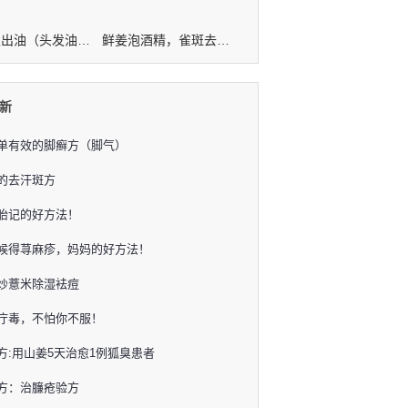
治头发出油（头发油腻）偏方！
鲜姜泡酒精，雀斑去无踪！
新
单有效的脚癣方（脚气）
的去汗斑方
胎记的好方法！
候得荨麻疹，妈妈的好方法！
炒薏米除湿袪痘
疔毒，不怕你不服！
秘方:用山姜5天治愈1例狐臭患者
方：治臁疮验方