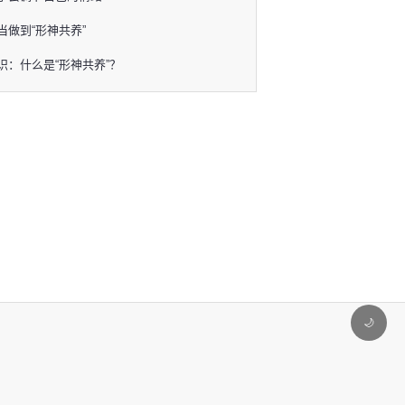
当做到“形神共养”
识：什么是“形神共养”？
🌙