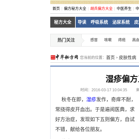
首页
偏方秘方大全
胡兵偏方大全
中医养生
秘方大全
导读
呼吸系统
泌尿系统
皮
热门关注
感冒
咳嗽
痔疮
高
首页
皮肤性病
您当前的位置：
>
湿疹偏方
时间：2016-03-17 10:04:35
秋冬在即，
湿疹
发作，奇痒不耐，
常挠得皮开血出。于是遍阅医典，求
好方治症，发现如下五则偏方，自试
不错，献给各位朋友。