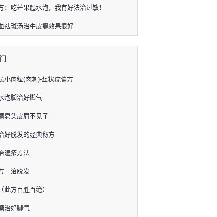
方：吃芒果起水泡，我有好法治过敏！
血祛斑汤治牛皮癣效果很好
门
长小肉粒(肉刺)-丝状疣偏方
水泡脚治好脚气
磺皂头皮屑不见了
治好脱发的经典秘方
治湿疹方法
方＿治脱发
（此方百胜百绝）
糖治好脚气