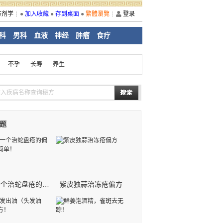
方剂学
●
加入收藏
●
存到桌面
●
繁體瀏覽
登录
科
男科
血液
神经
肿瘤
食疗
不孕
长寿
养生
题
再献一个治蛇盘疮的偏方，很简单！
紫皮独蒜治冻疮偏方