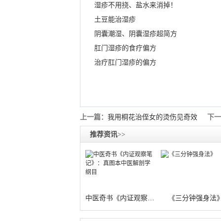
湿疹不用挠、盐水来消掉！
土豆能治湿疹
阴囊潮湿、阴囊湿疹超简方
肛门湿疹的食疗偏方
治疗肛门湿疹的偏方
上一篇：
我用桐花治侄女的烫伤见奇效
下一
推荐资讯
>>
中医奇书《内证观察笔记》：真图本中医解
《三分钟强身法