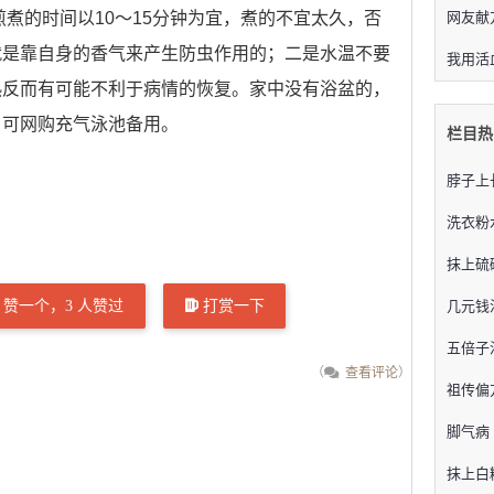
的时间以10～15分钟为宜，煮的不宜太久，否
网友献
就是靠自身的香气来产生防虫作用的；二是水温不要
我用活
热反而有可能不利于病情的恢复。家中没有浴盆的，
，可网购充气泳池备用。
栏目热
脖子上
洗衣粉
抹上硫
赞一个，
3
人赞过
打赏一下
几元钱
五倍子
（
查看评论
）
祖传偏
脚气病
抹上白