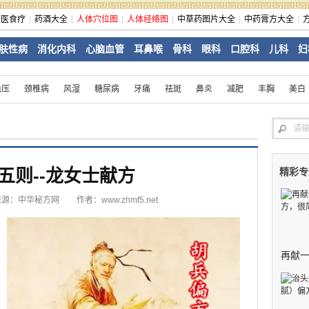
中医食疗
药酒大全
人体穴位图
人体经络图
中草药图片大全
中药膏方大全
肤性病
消化内科
心脑血管
耳鼻喉
骨科
眼科
口腔科
儿科
妇
血压
颈椎病
风湿
糖尿病
牙痛
祛斑
鼻炎
减肥
丰胸
美白
五则--龙女士献方
精彩专
来源：
中华秘方网
作者：www.zhmf5.net