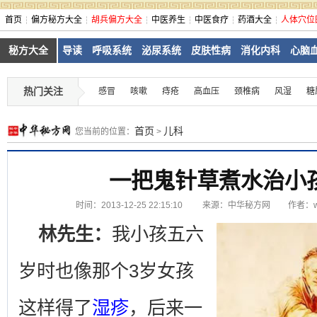
首页
偏方秘方大全
胡兵偏方大全
中医养生
中医食疗
药酒大全
人体穴位
秘方大全
导读
呼吸系统
泌尿系统
皮肤性病
消化内科
心脑
热门关注
感冒
咳嗽
痔疮
高血压
颈椎病
风湿
糖
首页
儿科
您当前的位置：
>
一把鬼针草煮水治小
时间：2013-12-25 22:15:10
来源：
中华秘方网
作者：ww
林先生：
我小孩五六
岁时也像那个3岁女孩
这样得了
湿疹
，后来一